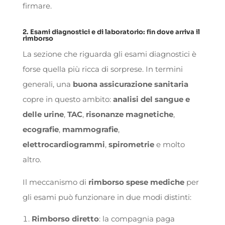
firmare.
2. Esami diagnostici e di laboratorio: fin dove arriva il
rimborso
La sezione che riguarda gli esami diagnostici è
forse quella più ricca di sorprese. In termini
generali, una
buona
assicurazione sanitaria
copre in questo ambito:
analisi del sangue
e
delle
urine
,
TAC
,
risonanze magnetiche
,
ecografie
,
mammografie
,
elettrocardiogrammi
,
spirometrie
e molto
altro.
Il meccanismo di
rimborso spese mediche
per
gli esami può funzionare in due modi distinti:
Rimborso diretto
: la compagnia paga