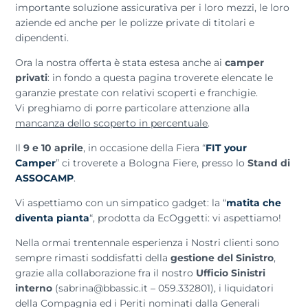
importante soluzione assicurativa per i loro mezzi, le loro
aziende ed anche per le polizze private di titolari e
dipendenti.
Ora la nostra offerta è stata estesa anche ai
camper
privati
: in fondo a questa pagina troverete elencate le
garanzie prestate con relativi scoperti e franchigie.
Vi preghiamo di porre particolare attenzione alla
mancanza dello scoperto in percentuale
.
Il
9 e 10 aprile
, in occasione della Fiera “
FIT your
Camper
” ci troverete a Bologna Fiere, presso lo
Stand di
ASSOCAMP
.
Vi aspettiamo con un simpatico gadget: la “
matita che
diventa pianta
“, prodotta da EcOggetti: vi aspettiamo!
Nella ormai trentennale esperienza i Nostri clienti sono
sempre rimasti soddisfatti della
gestione del Sinistro
,
grazie alla collaborazione fra il nostro
Ufficio Sinistri
interno
(sabrina@bbassic.it – 059.332801), i liquidatori
della Compagnia ed i Periti nominati dalla Generali