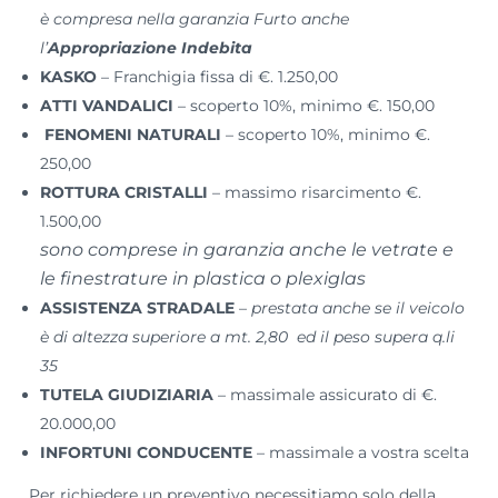
è compresa nella garanzia Furto anche
l’
Appropriazione Indebita
KASKO
– Franchigia fissa di €. 1.250,00
ATTI VANDALICI
– scoperto 10%, minimo €. 150,00
FENOMENI NATURALI
– scoperto 10%, minimo €.
250,00
ROTTURA CRISTALLI
– massimo risarcimento €.
1.500,00
sono comprese in garanzia anche le vetrate e
le finestrature
in plastica o plexiglas
ASSISTENZA STRADALE
–
prestata anche se il veicolo
è di altezza superiore a mt. 2,80
ed il peso supera q.li
35
TUTELA GIUDIZIARIA
– massimale assicurato di €.
20.000,00
INFORTUNI CONDUCENTE
– massimale a vostra scelta
Per richiedere un preventivo necessitiamo solo della