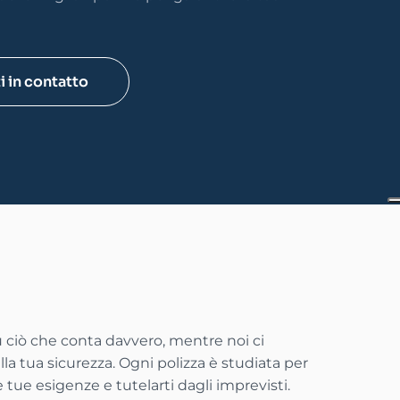
i in contatto
 ciò che conta davvero, mentre noi ci
a tua sicurezza. Ogni polizza è studiata per
 tue esigenze e tutelarti dagli imprevisti.