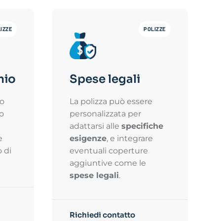
IZZE
POLIZZE
nio
Spese legali
to
La polizza può essere
 o
personalizzata per
l
adattarsi alle
specifiche
e
esigenze
, e integrare
 di
eventuali coperture
aggiuntive come le
spese legali
.
Richiedi contatto