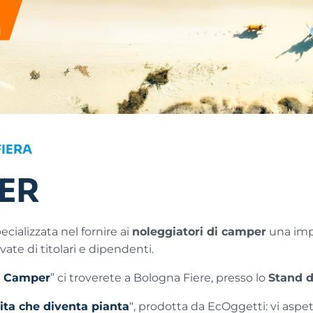
FIERA
ER
ializzata nel fornire ai
noleggiatori di camper
una impo
vate di titolari e dipendenti.
r Camper
” ci troverete a Bologna Fiere, presso lo
Stand 
ita che diventa pianta
“, prodotta da EcOggetti: vi aspe