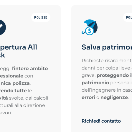
POLIZZE
POL
pertura All
Salva patrimo
sk
Richieste risarcimen
danni per colpa lieve
eggi l’
intero ambito
grave,
proteggendo
i
fessionale
con
patrimonio
personal
nica polizza
,
dell’ingegnere in caso
rendo
tutte
le
errori
o
negligenze
.
vità
svolte, dai calcoli
tturali alla direzione
avori.
Richiedi contatto