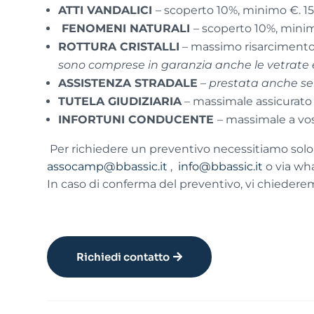
ATTI VANDALICI
– scoperto 10%, minimo €. 1
FENOMENI NATURALI
– scoperto 10%, mini
ROTTURA CRISTALLI
– massimo risarcimento 
sono comprese in garanzia anche le vetrate e
ASSISTENZA STRADALE
–
prestata anche se i
TUTELA GIUDIZIARIA
– massimale assicurato 
INFORTUNI CONDUCENTE
– massimale a vos
Per richiedere un preventivo necessitiamo solo d
assocamp@bbassic.it
,
info@bbassic.it
o via wh
In caso di conferma del preventivo, vi chiedere
Richiedi contatto