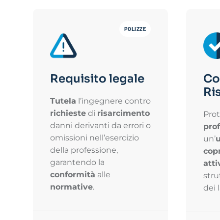
POLIZZE
Requisito legale
Co
Ri
Tutela
l’ingegnere contro
richieste
di
risarcimento
Prot
danni derivanti da errori o
pro
omissioni nell’esercizio
un’
u
della professione,
cop
garantendo la
atti
conformità
alle
stru
normative
.
dei l