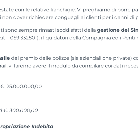
state con le relative franchigie: Vi preghiamo di porre pa
 non dover richiedere conguagli ai clienti per i danni di p
nti sono sempre rimasti soddisfatti della
gestione del Sin
t – 059.332801), i liquidatori della Compagnia ed i Periti
sile
del premio delle polizze (sia aziendali che private) 
ail, vi faremo avere il modulo da compilare coi dati necess
o €. 25.000.000,00
ad €. 300.000,00
ropriazione Indebita