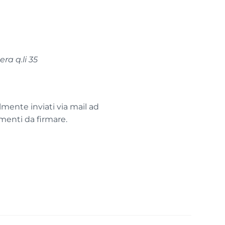
ra q.li 35
lmente inviati via mail ad
menti da firmare.