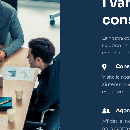
I va
con
La nostra co
soluzioni mi
esperto per 
Cons

Visita la no
aiuteremo a 
esigenze.
Agent

Affidati ai 
nella scelta 