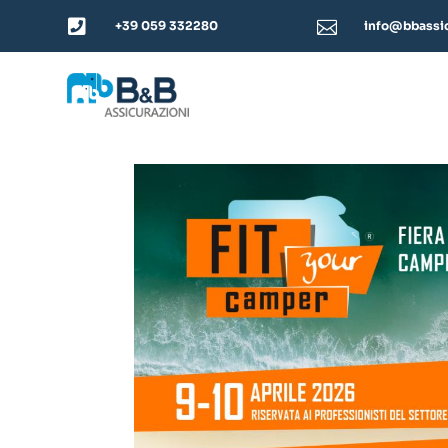


+39 059 332280
info@bbassic