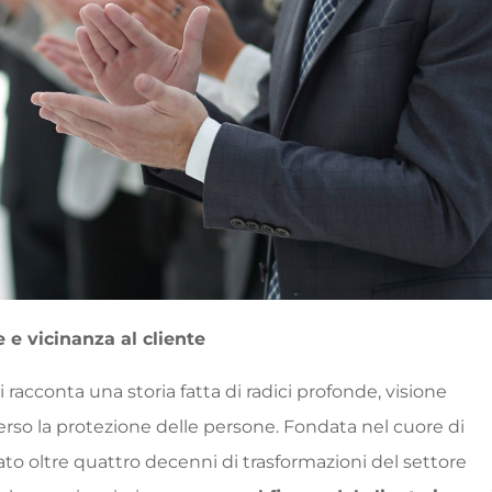
 e vicinanza al cliente
si racconta una storia fatta di radici profonde, visione
so la protezione delle persone. Fondata nel cuore di
ato oltre quattro decenni di trasformazioni del settore