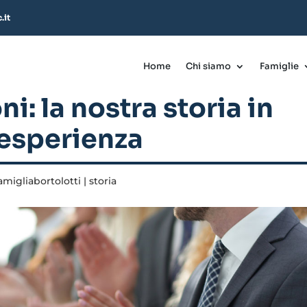
.it
Home
Chi siamo
Famiglie
i: la nostra storia in
 esperienza
amigliabortolotti
|
storia