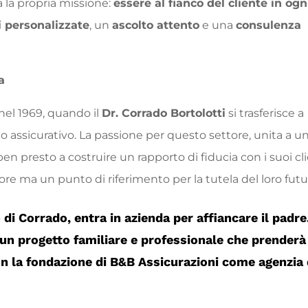
 la propria missione:
essere al fianco del cliente in ogn
i personalizzate
, un
ascolto attento
e una
consulenza
a
el 1969, quando il
Dr. Corrado Bortolotti
si trasferisce a
o assicurativo. La passione per questo settore, unita a u
ben presto a costruire un rapporto di fiducia con i suoi cli
ore ma un punto di riferimento per la tutela del loro futu
io di Corrado, entra in azienda per affiancare il padre.
 un progetto familiare e professionale che prenderà
n la fondazione di
B&B Assicurazioni
come agenzia 