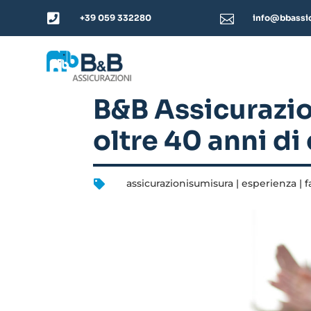


+39 059 332280
info@bbassic
B&B Assicurazion
oltre 40 anni di
assicurazionisumisura
|
esperienza
|
f
