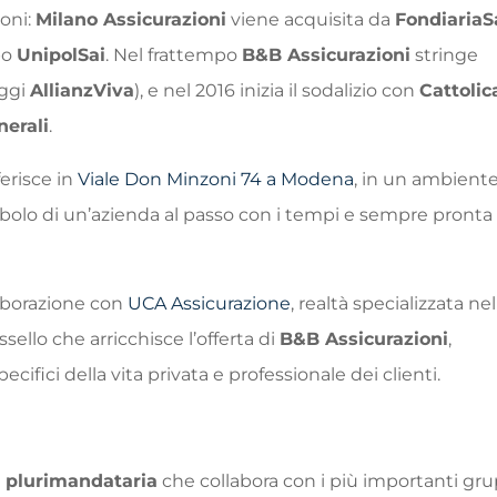
ioni:
Milano Assicurazioni
viene acquisita da
FondiariaS
po
UnipolSai
. Nel frattempo
B&B Assicurazioni
stringe
ggi
AllianzViva
), e nel 2016 inizia il sodalizio con
Cattolic
erali
.
ferisce in
Viale Don Minzoni 74 a Modena
, in un ambient
bolo di un’azienda al passo con i tempi e sempre pronta
aborazione con
UCA Assicurazione
, realtà specializzata nel
sello che arricchisce l’offerta di
B&B Assicurazioni
,
fici della vita privata e professionale dei clienti.
 plurimandataria
che collabora con i più importanti gru