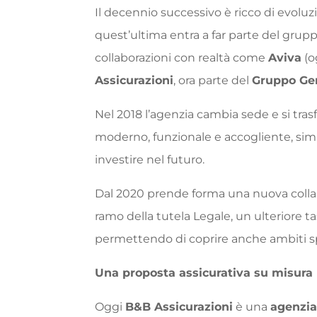
Il decennio successivo è ricco di evoluz
quest’ultima entra a far parte del grup
collaborazioni con realtà come
Aviva
(o
Assicurazioni
, ora parte del
Gruppo Gen
Nel 2018 l’agenzia cambia sede e si tras
moderno, funzionale e accogliente, sim
investire nel futuro.
Dal 2020 prende forma una nuova coll
ramo della tutela Legale, un ulteriore tas
permettendo di coprire anche ambiti speci
Una proposta assicurativa su misura
Oggi
B&B Assicurazioni
è una
agenzia