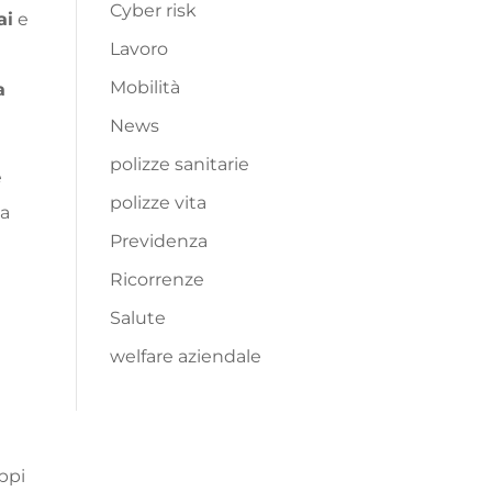
Cyber risk
ai
e
Lavoro
Mobilità
a
News
polizze sanitarie
e
polizze vita
 a
Previdenza
Ricorrenze
Salute
welfare aziendale
ppi