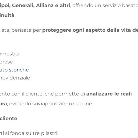
pol, Generali, Allianz e altri
, offrendo un servizio basat
inuità
.
lata, pensata per
proteggere ogni aspetto della vita d
domestici
mprese
uto storiche
 previdenziale
nto con il cliente, che permette di
analizzare le reali
ura
, evitando sovrapposizioni o lacune.
cliente
ni
si fonda su tre pilastri: