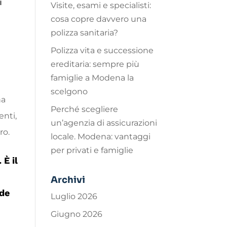
i
Visite, esami e specialisti:
cosa copre davvero una
polizza sanitaria?
Polizza vita e successione
ereditaria: sempre più
famiglie a Modena la
scelgono
na
Perché scegliere
enti,
un’agenzia di assicurazioni
ro.
locale. Modena: vantaggi
per privati e famiglie
 È il
Archivi
de
Luglio 2026
Giugno 2026