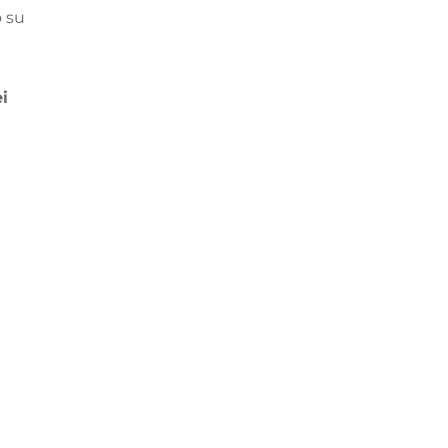
o su
ei