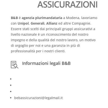
B&B
è
agenzia plurimandataria
a Modena, lavoriamo
con
Unipol
,
Generali
,
Allianz
ed altre Compagnie.
Essere stati scelti dai principali gruppi assicurativi a
livello nazionale è un riconoscimento del nostro
impegno e della qualità del nostro lavoro, un motivo
di orgoglio per noi e una garanzia in più di
professionalità per i nostri clienti
.
Informazioni legali B&B

Iscrizione RUI:
A000695365 del 11/11/2021
Consultabile sul
sito del RUI
Intermediario soggetto al controllo dell’IVASS
bebassicurazioni@legalmail.it