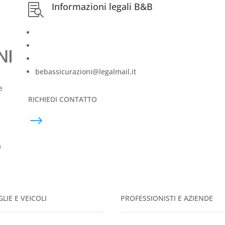
Informazioni legali B&B

Iscrizione RUI:
A000695365 del 11/11/2021
Consultabile sul
sito del RUI
Intermediario soggetto al controllo dell’IVASS
bebassicurazioni@legalmail.it
e
RICHIEDI CONTATTO
$
o
à
LIE E VEICOLI
PROFESSIONISTI E AZIENDE