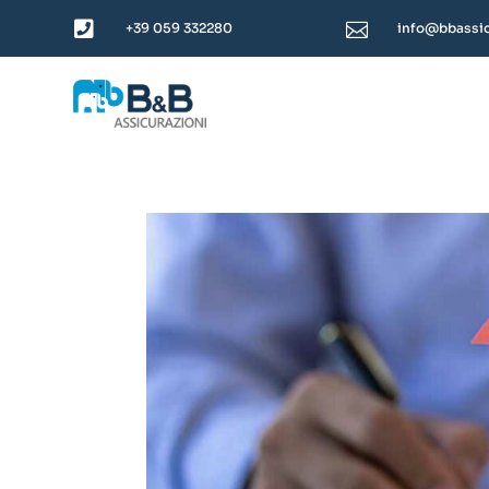


+39 059 332280
info@bbassic