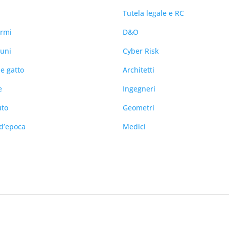
Tutela legale e RC
armi
D&O
tuni
Cyber Risk
e gatto
Architetti
e
Ingegneri
uto
Geometri
d’epoca
Medici