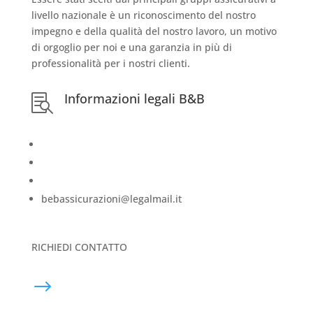
livello nazionale è un riconoscimento del nostro
impegno e della qualità del nostro lavoro, un motivo
di orgoglio per noi e una garanzia in più di
professionalità per i nostri clienti
.
Informazioni legali B&B

Iscrizione RUI:
A000695365 del 11/11/2021
Consultabile sul
sito del RUI
Intermediario soggetto al controllo dell’IVASS
bebassicurazioni@legalmail.it
RICHIEDI CONTATTO
$