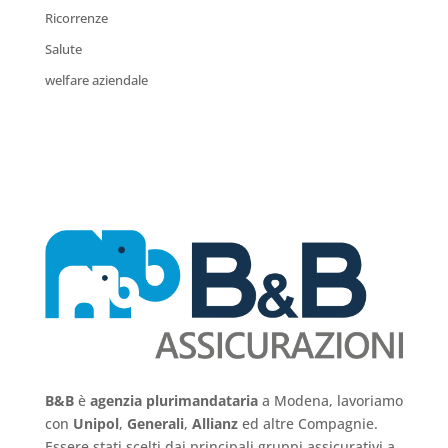
Ricorrenze
Salute
welfare aziendale
B&B
è
agenzia plurimandataria
a Modena, lavoriamo
con
Unipol
,
Generali
,
Allianz
ed altre Compagnie.
Essere stati scelti dai principali gruppi assicurativi a